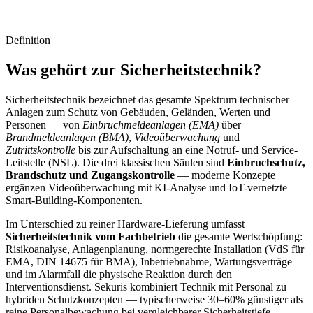
Definition
Was gehört zur Sicherheitstechnik?
Sicherheitstechnik bezeichnet das gesamte Spektrum technischer
Anlagen zum Schutz von Gebäuden, Geländen, Werten und
Personen — von
Einbruchmeldeanlagen (EMA)
über
Brandmeldeanlagen (BMA)
,
Videoüberwachung
und
Zutrittskontrolle
bis zur Aufschaltung an eine Notruf- und Service-
Leitstelle (NSL). Die drei klassischen Säulen sind
Einbruchschutz,
Brandschutz und Zugangskontrolle
— moderne Konzepte
ergänzen Videoüberwachung mit KI-Analyse und IoT-vernetzte
Smart-Building-Komponenten.
Im Unterschied zu reiner Hardware-Lieferung umfasst
Sicherheitstechnik vom Fachbetrieb
die gesamte Wertschöpfung:
Risikoanalyse, Anlagenplanung, normgerechte Installation (VdS für
EMA, DIN 14675 für BMA), Inbetriebnahme, Wartungsverträge
und im Alarmfall die physische Reaktion durch den
Interventionsdienst. Sekuris kombiniert Technik mit Personal zu
hybriden Schutzkonzepten — typischerweise 30–60% günstiger als
reine Personalbewachung bei vergleichbarer Sicherheitstiefe.