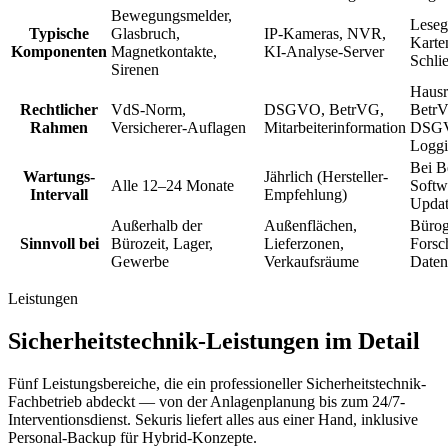
Bewegungsmelder,
Leseg
Typische
Glasbruch,
IP-Kameras, NVR,
Karte
Komponenten
Magnetkontakte,
KI-Analyse-Server
Schli
Sirenen
Hausr
Rechtlicher
VdS-Norm,
DSGVO, BetrVG,
Betr
Rahmen
Versicherer-Auflagen
Mitarbeiterinformation
DSGV
Logg
Bei B
Wartungs-
Jährlich (Hersteller-
Alle 12–24 Monate
Softw
Intervall
Empfehlung)
Updat
Außerhalb der
Außenflächen,
Bürog
Sinnvoll bei
Bürozeit, Lager,
Lieferzonen,
Forsc
Gewerbe
Verkaufsräume
Daten
Leistungen
Sicherheitstechnik-Leistungen im Detail
Fünf Leistungsbereiche, die ein professioneller Sicherheitstechnik-
Fachbetrieb abdeckt — von der Anlagenplanung bis zum 24/7-
Interventionsdienst. Sekuris liefert alles aus einer Hand, inklusive
Personal-Backup für Hybrid-Konzepte.