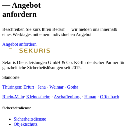
— Angebot
anfordern
Beschreiben Sie kurz Ihren Bedarf — wir melden uns innerhalb
eines Werktages mit einem individuellen Angebot.
Angebot anfordern
Sekuris Dienstleistungen GmbH & Co. KG
Ihr deutscher Partner für
ganzheitliche Sicherheitslösungen seit 2015.
Standorte
Thüringen
:
Erfurt
·
Jena
·
Weimar
·
Gotha
Rhein-Main
:
Kleinostheim
·
Aschaffenburg
·
Hanau
·
Offenbach
Sicherheitsdienste
Sicherheitsdienste
Objektschutz