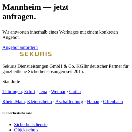
Mannheim — jetzt
anfragen.
Wir antworten innerhalb eines Werktages mit einem konkreten
Angebot.
Angebot anfordern
Sekuris Dienstleistungen GmbH & Co. KG
Ihr deutscher Partner für
ganzheitliche Sicherheitslösungen seit 2015.
Standorte
Thüringen
:
Erfurt
·
Jena
·
Weimar
·
Gotha
Rhein-Main
:
Kleinostheim
·
Aschaffenburg
·
Hanau
·
Offenbach
Sicherheitsdienste
Sicherheitsdienste
Objektschutz